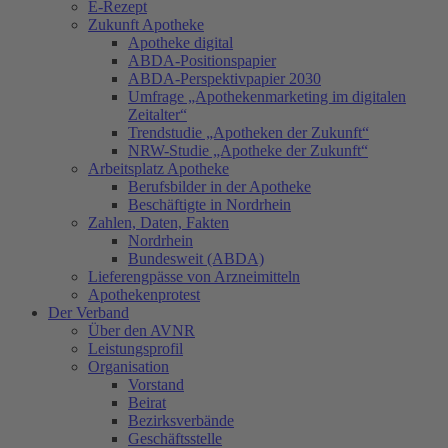
E-Rezept
Zukunft Apotheke
Apotheke digital
ABDA-Positionspapier
ABDA-Perspektivpapier 2030
Umfrage „Apothekenmarketing im digitalen
Zeitalter“
Trendstudie „Apotheken der Zukunft“
NRW-Studie „Apotheke der Zukunft“
Arbeitsplatz Apotheke
Berufsbilder in der Apotheke
Beschäftigte in Nordrhein
Zahlen, Daten, Fakten
Nordrhein
Bundesweit (ABDA)
Lieferengpässe von Arzneimitteln
Apothekenprotest
Der Verband
Über den AVNR
Leistungsprofil
Organisation
Vorstand
Beirat
Bezirksverbände
Geschäftsstelle