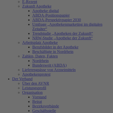
E-Rezept
Zukunft Apotheke
Apotheke digital
ABDA-Positionspapier
ABDA-Perspektivpapier 2030
Umfrage „Apothekenmarketing im digitalen
Zeitalter“
Trendstudie „Apotheken der Zukunft“
NRW-Studie „Apotheke der Zukunft“
Arbeitsplatz Apotheke
Berufsbilder in der Apotheke
Beschäftigte in Nordrhein
Zahlen, Daten, Fakten
Nordrhein
Bundesweit (ABDA)
Lieferengpässe von Arzneimitteln
Apothekenprotest
Der Verband
Über den AVNR
Leistungsprofil
Organisation
Vorstand
Beirat
Bezirksverbände
Geschäftsstelle