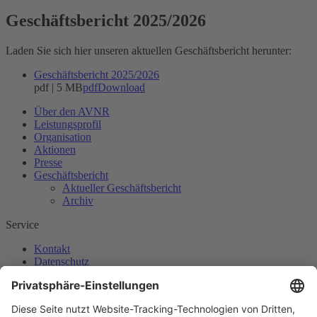
Geschäftsbericht 2025/2026
Laden Sie sich hier unseren aktuellen Geschäftsbericht herunter:
Geschäftsbericht 2025/2026
pdf | 5 MB
pdf
Download
Über den AVNR
Leistungsprofil
Organisation
Aktionen
Presse
Geschäftsbericht
Aktueller Geschäftsbericht
Archiv
Service
Kontakt
Datenschutz
Impressum
Adresse