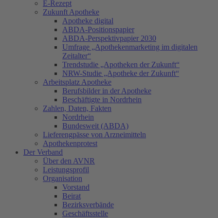
E-Rezept
Zukunft Apotheke
Apotheke digital
ABDA-Positionspapier
ABDA-Perspektivpapier 2030
Umfrage „Apothekenmarketing im digitalen
Zeitalter“
Trendstudie „Apotheken der Zukunft“
NRW-Studie „Apotheke der Zukunft“
Arbeitsplatz Apotheke
Berufsbilder in der Apotheke
Beschäftigte in Nordrhein
Zahlen, Daten, Fakten
Nordrhein
Bundesweit (ABDA)
Lieferengpässe von Arzneimitteln
Apothekenprotest
Der Verband
Über den AVNR
Leistungsprofil
Organisation
Vorstand
Beirat
Bezirksverbände
Geschäftsstelle