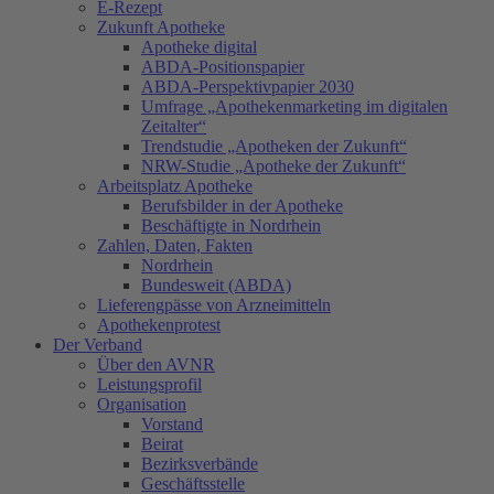
E-Rezept
Zukunft Apotheke
Apotheke digital
ABDA-Positionspapier
ABDA-Perspektivpapier 2030
Umfrage „Apothekenmarketing im digitalen
Zeitalter“
Trendstudie „Apotheken der Zukunft“
NRW-Studie „Apotheke der Zukunft“
Arbeitsplatz Apotheke
Berufsbilder in der Apotheke
Beschäftigte in Nordrhein
Zahlen, Daten, Fakten
Nordrhein
Bundesweit (ABDA)
Lieferengpässe von Arzneimitteln
Apothekenprotest
Der Verband
Über den AVNR
Leistungsprofil
Organisation
Vorstand
Beirat
Bezirksverbände
Geschäftsstelle