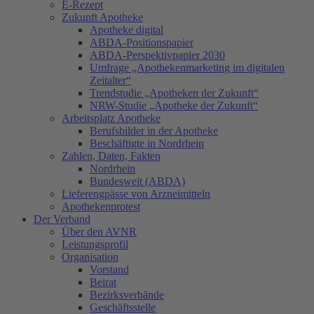
E-Rezept
Zukunft Apotheke
Apotheke digital
ABDA-Positionspapier
ABDA-Perspektivpapier 2030
Umfrage „Apothekenmarketing im digitalen
Zeitalter“
Trendstudie „Apotheken der Zukunft“
NRW-Studie „Apotheke der Zukunft“
Arbeitsplatz Apotheke
Berufsbilder in der Apotheke
Beschäftigte in Nordrhein
Zahlen, Daten, Fakten
Nordrhein
Bundesweit (ABDA)
Lieferengpässe von Arzneimitteln
Apothekenprotest
Der Verband
Über den AVNR
Leistungsprofil
Organisation
Vorstand
Beirat
Bezirksverbände
Geschäftsstelle