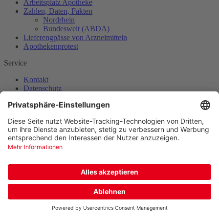
Arbeitsplatz Apotheke
Zahlen, Daten, Fakten
Nordrhein
Bundesweit (ABDA)
Lieferengpässe von Arzneimitteln
Apothekenprotest
Service
Kontakt
Datenschutz
Impressum
Adresse
Apothekerverband Nordrhein e.V.
Tersteegenstraße 12
40474 Düsseldorf
Kontakt
(0211) 43917-0
(0211) 43917-17
E-Mail senden