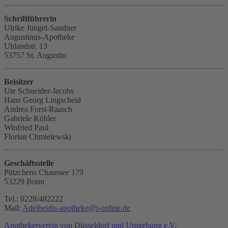
Schriftführerin
Ulrike Jüngel-Sandner
Augustinus-Apotheke
Uhlandstr. 13
53757 St. Augustin
Beisitzer
Ute Schneider-Jacobs
Hans Georg Lingscheid
Andrea Forst-Raasch
Gabriele Köhler
Winfried Paul
Florian Chmielewski
Geschäftsstelle
Pützchens Chaussee 179
53229 Bonn
Tel.: 0228/482222
Mail:
Adelheidis-apotheke
@
t-online.de
Apothekerverein von Düsseldorf und Umgebung e.V.