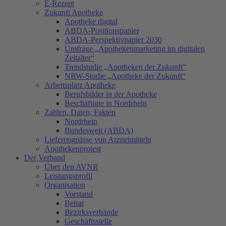
E-Rezept
Zukunft Apotheke
Apotheke digital
ABDA-Positionspapier
ABDA-Perspektivpapier 2030
Umfrage „Apothekenmarketing im digitalen
Zeitalter“
Trendstudie „Apotheken der Zukunft“
NRW-Studie „Apotheke der Zukunft“
Arbeitsplatz Apotheke
Berufsbilder in der Apotheke
Beschäftigte in Nordrhein
Zahlen, Daten, Fakten
Nordrhein
Bundesweit (ABDA)
Lieferengpässe von Arzneimitteln
Apothekenprotest
Der Verband
Über den AVNR
Leistungsprofil
Organisation
Vorstand
Beirat
Bezirksverbände
Geschäftsstelle