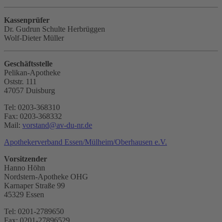
Kassenprüfer
Dr. Gudrun Schulte Herbrüggen
Wolf-Dieter Müller
Geschäftsstelle
Pelikan-Apotheke
Oststr. 111
47057 Duisburg
Tel: 0203-368310
Fax: 0203-368332
Mail:
vorstand
@
av-du-nr.de
Apothekerverband Essen/Mülheim/Oberhausen e.V.
Vorsitzender
Hanno Höhn
Nordstern-Apotheke OHG
Karnaper Straße 99
45329 Essen
Tel: 0201-2789650
Fax: 0201-27896529