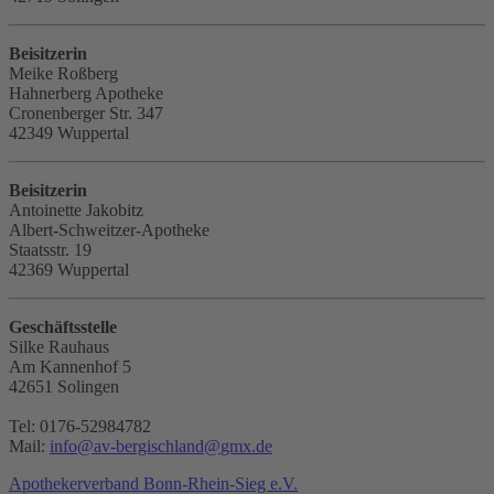
Beisitzerin
Meike Roßberg
Hahnerberg Apotheke
Cronenberger Str. 347
42349 Wuppertal
Beisitzerin
Antoinette Jakobitz
Albert-Schweitzer-Apotheke
Staatsstr. 19
42369 Wuppertal
Geschäftsstelle
Silke Rauhaus
Am Kannenhof 5
42651 Solingen
Tel: 0176-52984782
Mail:
info
@
av-bergischland
@
gmx.de
Apothekerverband Bonn-Rhein-Sieg e.V.