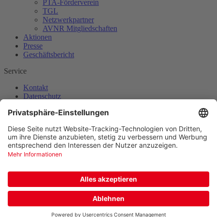
PTA-Förderverein
TGL
Netzwerkpartner
AVNR Mitgliedschaften
Aktionen
Presse
Geschäftsbericht
Service
Kontakt
Datenschutz
Impressum
Adresse
Apothekerverband Nordrhein e.V.
Tersteegenstraße 12
40474 Düsseldorf
Kontakt
(0211) 43917-0
(0211) 43917-17
E-Mail senden