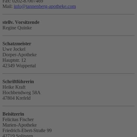
Fax: 0202-87007469
Mail:
info
@
tannenberg-apotheke.com
stellv. Vorsitzende
Regine Quinke
Schatzmeister
Uwe Jockel
Dorper-Apotheke
Hauptstr. 12
42349 Wuppertal
Schriftführerin
Heike Kraft
Hochbendweg 58A
47804 Krefeld
Beisitzerin
Felicitas Fischer
Marien-Apotheke
Friedrich-Ebert-Straße 99
42719 Solingen