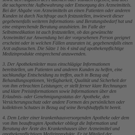
die sachgerechte Aufbewahrung oder Entsorgung des Arzneimittels.
Bei der Abgabe von Arzneimitteln an einen Patienten oder anderen
Kunden ist durch Nachfrage auch festzustellen, inwieweit dieser
gegebenenfalls weiteren Informations- und Beratungsbedarf hat und
eine entsprechende Beratung anzubieten. Im Falle der
Selbstmedikation ist auch festzustellen, ob das gewünschte
Arzneimittel zur Anwendung bei der vorgesehenen Person geeignet
erscheint oder in welchen Fällen anzuraten ist, gegebenenfalls einen
Arzt aufzusuchen. Die Sätze 1 bis 4 sind auf apothekenpflichtige
Medizinprodukte entsprechend anzuwenden.
3. Der Apothekenleiter muss einschlägige Informationen
bereitstellen, um Patienten und anderen Kunden zu helfen, eine
sachkundige Entscheidung zu treffen, auch in Bezug auf
Behandlungsoptionen, Verfügbarkeit, Qualität und Sicherheit der
von ihm erbrachten Leistungen; er stellt ferner klare Rechnungen
und klare Preisinformationen sowie Informationen über den
Erlaubnis- oder Genehmigungsstatus der Apotheke, den
Versicherungsschutz oder andere Formen des persönlichen oder
kollektiven Schutzes in Bezug auf seine Berufshaftpflicht bereit.
4. Dem Leiter einer krankenhausversorgenden Apotheke oder dem
von ihm beauftragten Apotheker obliegt die Information und
Beratung der Ärzte des Krankenhauses über Arzneimittel und
apothekenpflichtigen Medizinprodukte. Er ist Mitglied der