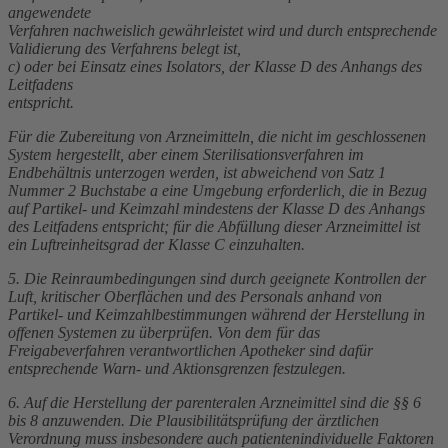
angewendete
Verfahren nachweislich gewährleistet wird und durch entsprechende
Validierung des Verfahrens belegt ist,
c) oder bei Einsatz eines Isolators, der Klasse D des Anhangs des
Leitfadens
entspricht.
Für die Zubereitung von Arzneimitteln, die nicht im geschlossenen
System hergestellt, aber einem Sterilisationsverfahren im
Endbehältnis unterzogen werden, ist abweichend von Satz 1
Nummer 2 Buchstabe a eine Umgebung erforderlich, die in Bezug
auf Partikel- und Keimzahl mindestens der Klasse D des Anhangs
des Leitfadens entspricht; für die Abfüllung dieser Arzneimittel ist
ein Luftreinheitsgrad der Klasse C einzuhalten.
5. Die Reinraumbedingungen sind durch geeignete Kontrollen der
Luft, kritischer Oberflächen und des Personals anhand von
Partikel- und Keimzahlbestimmungen während der Herstellung in
offenen Systemen zu überprüfen. Von dem für das
Freigabeverfahren verantwortlichen Apotheker sind dafür
entsprechende Warn- und Aktionsgrenzen festzulegen.
6. Auf die Herstellung der parenteralen Arzneimittel sind die §§ 6
bis 8 anzuwenden. Die Plausibilitätsprüfung der ärztlichen
Verordnung muss insbesondere auch patientenindividuelle Faktoren