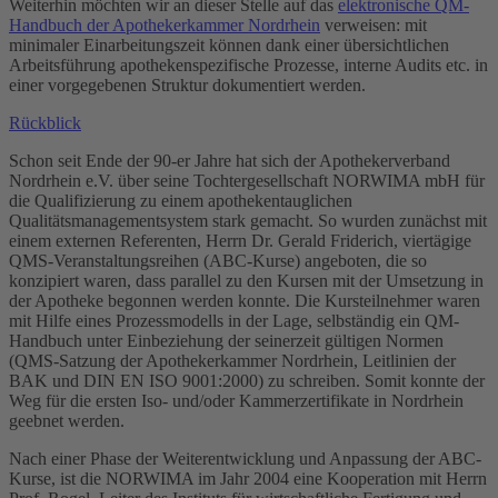
Weiterhin möchten wir an dieser Stelle auf das
elektronische QM-
Handbuch der Apothekerkammer Nordrhein
verweisen: mit
minimaler Einarbeitungszeit können dank einer übersichtlichen
Arbeitsführung apothekenspezifische Prozesse, interne Audits etc. in
einer vorgegebenen Struktur dokumentiert werden.
Rückblick
Schon seit Ende der 90-er Jahre hat sich der Apothekerverband
Nordrhein e.V. über seine Tochtergesellschaft NORWIMA mbH für
die Qualifizierung zu einem apothekentauglichen
Qualitätsmanagementsystem stark gemacht. So wurden zunächst mit
einem externen Referenten, Herrn Dr. Gerald Friderich, viertägige
QMS-Veranstaltungsreihen (ABC-Kurse) angeboten, die so
konzipiert waren, dass parallel zu den Kursen mit der Umsetzung in
der Apotheke begonnen werden konnte. Die Kursteilnehmer waren
mit Hilfe eines Prozessmodells in der Lage, selbständig ein QM-
Handbuch unter Einbeziehung der seinerzeit gültigen Normen
(QMS-Satzung der Apothekerkammer Nordrhein, Leitlinien der
BAK und DIN EN ISO 9001:2000) zu schreiben. Somit konnte der
Weg für die ersten Iso- und/oder Kammerzertifikate in Nordrhein
geebnet werden.
Nach einer Phase der Weiterentwicklung und Anpassung der ABC-
Kurse, ist die NORWIMA im Jahr 2004 eine Kooperation mit Herrn