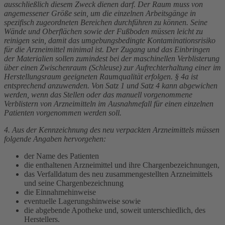
ausschließlich diesem Zweck dienen darf. Der Raum muss von
angemessener Größe sein, um die einzelnen Arbeitsgänge in
spezifisch zugeordneten Bereichen durchführen zu können. Seine
Wände und Oberflächen sowie der Fußboden müssen leicht zu
reinigen sein, damit das umgebungsbedingte Kontaminationsrisiko
für die Arzneimittel minimal ist. Der Zugang und das Einbringen
der Materialien sollen zumindest bei der maschinellen Verblisterung
über einen Zwischenraum (Schleuse) zur Aufrechterhaltung einer im
Herstellungsraum geeigneten Raumqualität erfolgen. § 4a ist
entsprechend anzuwenden. Von Satz 1 und Satz 4 kann abgewichen
werden, wenn das Stellen oder das manuell vorgenommene
Verblistern von Arzneimitteln im Ausnahmefall für einen einzelnen
Patienten vorgenommen werden soll.
4. Aus der Kennzeichnung des neu verpackten Arzneimittels müssen
folgende Angaben hervorgehen:
der Name des Patienten
die enthaltenen Arzneimittel und ihre Chargenbezeichnungen,
das Verfalldatum des neu zusammengestellten Arzneimittels
und seine Chargenbezeichnung
die Einnahmehinweise
eventuelle Lagerungshinweise sowie
die abgebende Apotheke und, soweit unterschiedlich, des
Herstellers.