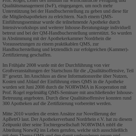
Prof. Rogel, Leiter des Instituts für wirtschaftliche Fertigung und
Qualitätsmanagement (IwF), eingegangen, um noch mehr
Unterstützung bei der Handbucherstellung zu geben und diese für
die Mitgliedsapotheken zu erleichtern. Nach einem QMS-
Einführungsseminar wurde die teilnehmende Apotheke durch
Intensivworkshops und weiterer Inhouse-Beratungstage individuell
betreut und bei der QM-Handbucherstellung unterstützt. So wurden
in Abstimmung mit der Apothekerkammer Nordrhein die
Voraussetzungen zu einem praktikablen QMS, zur
Handbucherstellung und letztendlich zur erfolgreichen (Kammer)-
Zertifizierung geschaffen.
Im Frühjahr 2008 wurde mit der Durchführung von vier
Großveranstaltungen der Startschuss für die „Qualitätsoffensive, Teil
II“ gesetzt. Im Anschluss an diese Informationsreihe über Nutzen,
Kosten und Ablauf der Einführung eines QMS in die Apotheke
wurden seit Juni 2008 durch die NORWIMA in Kooperation mit
Prof. Rogel regelmäßig QMS-Seminare mit anschließender Inhouse-
Betreuung angeboten. Durch diese Qualitätsoffensive konnten rund
300 Apotheken auf die Zertifizierung vorbereitet werden.
Mitte 2010 wurden die ersten Ansätze zur Novellierung der
ApBetrO laut. Der Apothekerverband Nordrhein e.V. hat zu diesem
Zeitpunkt über seine Tochtergesellschaft NORWIMA mbH die
Abteilung NorwiQ ins Leben gerufen, welche sich ausschließlich
mit dem Thema QMS und den damit verbundenen neuen und