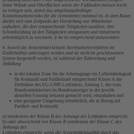
Seine Wände und Oberflächen sowie der Fußboden müssen leicht
zu reinigen sein, damit das umgebungsbedingte
Kontaminationsrisiko für die Arzneimittel minimal ist. In dem Raum
dürfen sich zum Zeitpunkt der Herstellung nur Mitarbeiter
aufhalten, die dort entsprechende Tätigkeiten ausüben; ihre
Schutzkleidung ist den Tätigkeiten anzupassen und mindestens
arbeitstäglich zu wechseln. § 4a ist entsprechend anzuwenden.
4. Soweit die Arzneimittel keinem Sterilisationsverfahren im
Endbehältnis unterzogen werden und sie nicht im geschlossenen
System hergestellt werden, ist während der Zubereitung und
Abfüllung
in der lokalen Zone für die Arbeitsgänge ein Luftreinheitsgrad
für Keimzahl und Partikelzahl entsprechend Klasse A der
Definition des EG-GMP-Leitfadens, Anhang 1, der vom
Bundesministerium im Bundesanzeiger in der jeweils
aktuellen Fassung bekannt gemacht wird, einzuhalten und
eine geeignete Umgebung erforderlich, die in Bezug auf
Partikel- und Keimzahl
a) mindestens der Klasse B des Anhangs des Leitfadens entspricht,
b) oder abweichend von Klasse B mindestens der Klasse C des
Anhangs des
Leitfadens entspricht, wenn die Arzneimittelqualität durch das