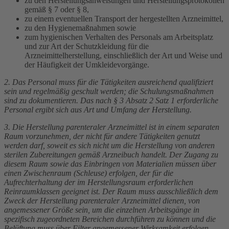
zu den Herstellungsanweisungen und Herstellungsprotokollen
gemäß § 7 oder § 8,
zu einem eventuellen Transport der hergestellten Arzneimittel,
zu den Hygienemaßnahmen sowie
zum hygienischen Verhalten des Personals am Arbeitsplatz
und zur Art der Schutzkleidung für die
Arzneimittelherstellung, einschließlich der Art und Weise und
der Häufigkeit der Umkleidevorgänge.
2. Das Personal muss für die Tätigkeiten ausreichend qualifiziert
sein und regelmäßig geschult werden; die Schulungsmaßnahmen
sind zu dokumentieren. Das nach § 3 Absatz 2 Satz 1 erforderliche
Personal ergibt sich aus Art und Umfang der Herstellung.
3. Die Herstellung parenteraler Arzneimittel ist in einem separaten
Raum vorzunehmen, der nicht für andere Tätigkeiten genutzt
werden darf, soweit es sich nicht um die Herstellung von anderen
sterilen Zubereitungen gemäß Arzneibuch handelt. Der Zugang zu
diesem Raum sowie das Einbringen von Materialien müssen über
einen Zwischenraum (Schleuse) erfolgen, der für die
Aufrechterhaltung der im Herstellungsraum erforderlichen
Reinraumklassen geeignet ist. Der Raum muss ausschließlich dem
Zweck der Herstellung parenteraler Arzneimittel dienen, von
angemessener Größe sein, um die einzelnen Arbeitsgänge in
spezifisch zugeordneten Bereichen durchführen zu können und die
Belüftung muss über Filter angemessener Wirksamkeit erfolgen.