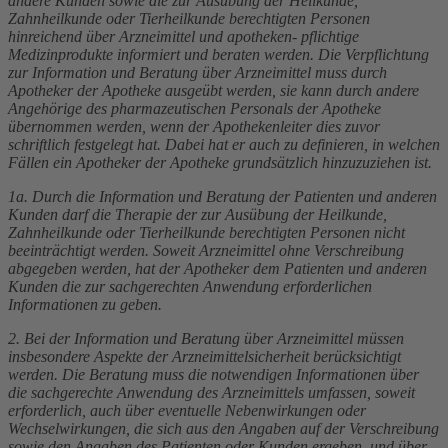
andere Kunden sowie die zur Ausübung der Heilkunde,
Zahnheilkunde oder Tierheilkunde berechtigten Personen
hinreichend über Arzneimittel und apotheken- pflichtige
Medizinprodukte informiert und beraten werden. Die Verpflichtung
zur Information und Beratung über Arzneimittel muss durch
Apotheker der Apotheke ausgeübt werden, sie kann durch andere
Angehörige des pharmazeutischen Personals der Apotheke
übernommen werden, wenn der Apothekenleiter dies zuvor
schriftlich festgelegt hat. Dabei hat er auch zu definieren, in welchen
Fällen ein Apotheker der Apotheke grundsätzlich hinzuzuziehen ist.
1a. Durch die Information und Beratung der Patienten und anderen
Kunden darf die Therapie der zur Ausübung der Heilkunde,
Zahnheilkunde oder Tierheilkunde berechtigten Personen nicht
beeinträchtigt werden. Soweit Arzneimittel ohne Verschreibung
abgegeben werden, hat der Apotheker dem Patienten und anderen
Kunden die zur sachgerechten Anwendung erforderlichen
Informationen zu geben.
2. Bei der Information und Beratung über Arzneimittel müssen
insbesondere Aspekte der Arzneimittelsicherheit berücksichtigt
werden. Die Beratung muss die notwendigen Informationen über
die sachgerechte Anwendung des Arzneimittels umfassen, soweit
erforderlich, auch über eventuelle Nebenwirkungen oder
Wechselwirkungen, die sich aus den Angaben auf der Verschreibung
sowie den Angaben des Patienten oder Kunden ergeben, und über