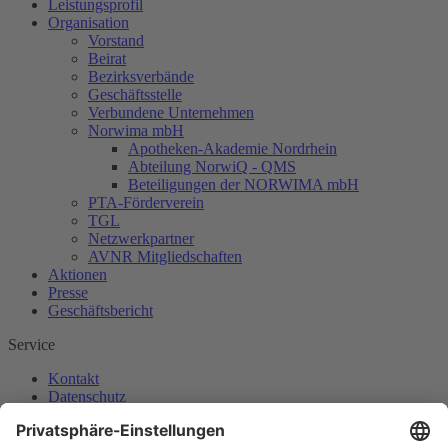
Leistungsprofil
Organisation
Vorstand
Beirat
Bezirksverbände
Geschäftsstelle
Verbundene Unternehmen
Norwima mbH
Apotheken-Akademie Nordrhein
Abteilung NorwiQ - QMS
Beteiligungen der NORWIMA mbH
PTA-Förderverein
TGL
Netzwerkpartner
AVNR Mitgliedschaften
Aktionen
Presse
Geschäftsbericht
Service
Kontakt
Datenschutz
Impressum