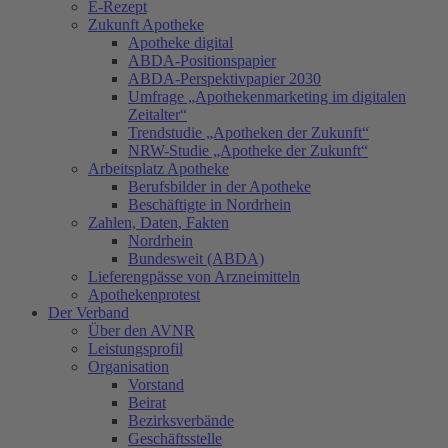
E-Rezept
Zukunft Apotheke
Apotheke digital
ABDA-Positionspapier
ABDA-Perspektivpapier 2030
Umfrage „Apothekenmarketing im digitalen
Zeitalter“
Trendstudie „Apotheken der Zukunft“
NRW-Studie „Apotheke der Zukunft“
Arbeitsplatz Apotheke
Berufsbilder in der Apotheke
Beschäftigte in Nordrhein
Zahlen, Daten, Fakten
Nordrhein
Bundesweit (ABDA)
Lieferengpässe von Arzneimitteln
Apothekenprotest
Der Verband
Über den AVNR
Leistungsprofil
Organisation
Vorstand
Beirat
Bezirksverbände
Geschäftsstelle