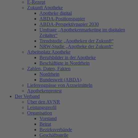
E-Rezept
Zukunft Apotheke
Apotheke digital
ABDA-Positionspapier
ABDA-Perspektivpapier 2030
Umfrage „Apothekenmarketing im digitalen
Zeitalter“
Trendstudie „Apotheken der Zukunft“
NRW-Studie „Apotheke der Zukunft“
Arbeitsplatz Apotheke
Berufsbilder in der Apotheke
Beschäftigte in Nordrhein
Zahlen, Daten, Fakten
Nordrhein
Bundesweit (ABDA)
Lieferengpässe von Arzneimitteln
Apothekenprotest
Der Verband
Über den AVNR
Leistungsprofil
Organisation
Vorstand
Beirat
Bezirksverbände
Geschäftsstelle