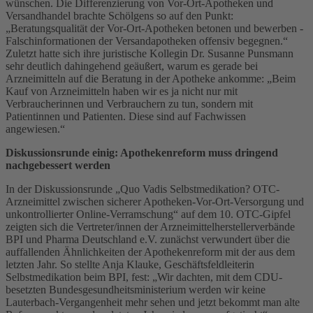
wünschen. Die Differenzierung von Vor-Ort-Apotheken und
Versandhandel brachte Schölgens so auf den Punkt:
„Beratungsqualität der Vor-Ort-Apotheken betonen und bewerben -
Falschinformationen der Versandapotheken offensiv begegnen.“
Zuletzt hatte sich ihre juristische Kollegin Dr. Susanne Punsmann
sehr deutlich dahingehend geäußert, warum es gerade bei
Arzneimitteln auf die Beratung in der Apotheke ankomme: „Beim
Kauf von Arzneimitteln haben wir es ja nicht nur mit
Verbraucherinnen und Verbrauchern zu tun, sondern mit
Patientinnen und Patienten. Diese sind auf Fachwissen
angewiesen.“
Diskussionsrunde einig: Apothekenreform muss dringend
nachgebessert werden
In der Diskussionsrunde „Quo Vadis Selbstmedikation? OTC-
Arzneimittel zwischen sicherer Apotheken-Vor-Ort-Versorgung und
unkontrollierter Online-Verramschung“ auf dem 10. OTC-Gipfel
zeigten sich die Vertreter/innen der Arzneimittelherstellerverbände
BPI und Pharma Deutschland e.V. zunächst verwundert über die
auffallenden Ähnlichkeiten der Apothekenreform mit der aus dem
letzten Jahr. So stellte Anja Klauke, Geschäftsfeldleiterin
Selbstmedikation beim BPI, fest: „Wir dachten, mit dem CDU-
besetzten Bundesgesundheitsministerium werden wir keine
Lauterbach-Vergangenheit mehr sehen und jetzt bekommt man alte