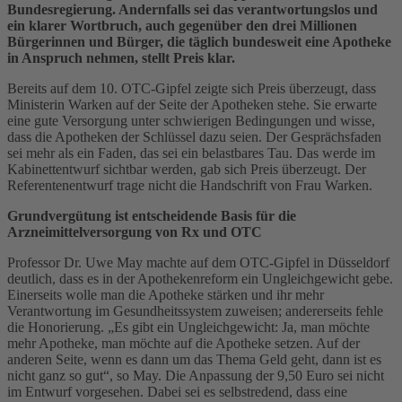
Bundesregierung. Andernfalls sei das verantwortungslos und
ein klarer Wortbruch, auch gegenüber den drei Millionen
Bürgerinnen und Bürger, die täglich bundesweit eine Apotheke
in Anspruch nehmen, stellt Preis klar.
Bereits auf dem 10. OTC-Gipfel zeigte sich Preis überzeugt, dass
Ministerin Warken auf der Seite der Apotheken stehe. Sie erwarte
eine gute Versorgung unter schwierigen Bedingungen und wisse,
dass die Apotheken der Schlüssel dazu seien. Der Gesprächsfaden
sei mehr als ein Faden, das sei ein belastbares Tau. Das werde im
Kabinettentwurf sichtbar werden, gab sich Preis überzeugt. Der
Referentenentwurf trage nicht die Handschrift von Frau Warken.
Grundvergütung ist entscheidende Basis für die
Arzneimittelversorgung von Rx und OTC
Professor Dr. Uwe May machte auf dem OTC-Gipfel in Düsseldorf
deutlich, dass es in der Apothekenreform ein Ungleichgewicht gebe.
Einerseits wolle man die Apotheke stärken und ihr mehr
Verantwortung im Gesundheitssystem zuweisen; andererseits fehle
die Honorierung. „Es gibt ein Ungleichgewicht: Ja, man möchte
mehr Apotheke, man möchte auf die Apotheke setzen. Auf der
anderen Seite, wenn es dann um das Thema Geld geht, dann ist es
nicht ganz so gut“, so May. Die Anpassung der 9,50 Euro sei nicht
im Entwurf vorgesehen. Dabei sei es selbstredend, dass eine