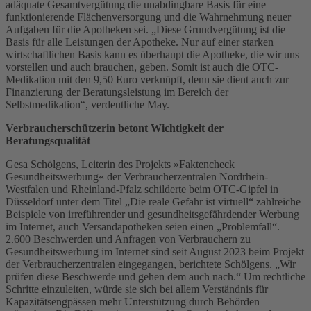
adäquate Gesamtvergütung die unabdingbare Basis für eine
funktionierende Flächenversorgung und die Wahrnehmung neuer
Aufgaben für die Apotheken sei. „Diese Grundvergütung ist die
Basis für alle Leistungen der Apotheke. Nur auf einer starken
wirtschaftlichen Basis kann es überhaupt die Apotheke, die wir uns
vorstellen und auch brauchen, geben. Somit ist auch die OTC-
Medikation mit den 9,50 Euro verknüpft, denn sie dient auch zur
Finanzierung der Beratungsleistung im Bereich der
Selbstmedikation“, verdeutliche May.
Verbraucherschützerin betont Wichtigkeit der
Beratungsqualität
Gesa Schölgens, Leiterin des Projekts »Faktencheck
Gesundheitswerbung« der Verbraucherzentralen Nordrhein-
Westfalen und Rheinland-Pfalz schilderte beim OTC-Gipfel in
Düsseldorf unter dem Titel „Die reale Gefahr ist virtuell“ zahlreiche
Beispiele von irreführender und gesundheitsgefährdender Werbung
im Internet, auch Versandapotheken seien einen „Problemfall“.
2.600 Beschwerden und Anfragen von Verbrauchern zu
Gesundheitswerbung im Internet sind seit August 2023 beim Projekt
der Verbraucherzentralen eingegangen, berichtete Schölgens. „Wir
prüfen diese Beschwerde und gehen dem auch nach.“ Um rechtliche
Schritte einzuleiten, würde sie sich bei allem Verständnis für
Kapazitätsengpässen mehr Unterstützung durch Behörden