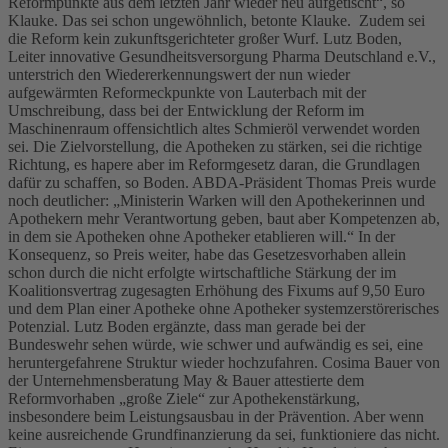
Reformpunkte aus dem letzten Jahr wieder neu aufgetischt“, so
Klauke. Das sei schon ungewöhnlich, betonte Klauke. Zudem sei
die Reform kein zukunftsgerichteter großer Wurf. Lutz Boden,
Leiter innovative Gesundheitsversorgung Pharma Deutschland e.V.,
unterstrich den Wiedererkennungswert der nun wieder
aufgewärmten Reformeckpunkte von Lauterbach mit der
Umschreibung, dass bei der Entwicklung der Reform im
Maschinenraum offensichtlich altes Schmieröl verwendet worden
sei. Die Zielvorstellung, die Apotheken zu stärken, sei die richtige
Richtung, es hapere aber im Reformgesetz daran, die Grundlagen
dafür zu schaffen, so Boden. ABDA-Präsident Thomas Preis wurde
noch deutlicher: „Ministerin Warken will den Apothekerinnen und
Apothekern mehr Verantwortung geben, baut aber Kompetenzen ab,
in dem sie Apotheken ohne Apotheker etablieren will.“ In der
Konsequenz, so Preis weiter, habe das Gesetzesvorhaben allein
schon durch die nicht erfolgte wirtschaftliche Stärkung der im
Koalitionsvertrag zugesagten Erhöhung des Fixums auf 9,50 Euro
und dem Plan einer Apotheke ohne Apotheker systemzerstörerisches
Potenzial. Lutz Boden ergänzte, dass man gerade bei der
Bundeswehr sehen würde, wie schwer und aufwändig es sei, eine
heruntergefahrene Struktur wieder hochzufahren. Cosima Bauer von
der Unternehmensberatung May & Bauer attestierte dem
Reformvorhaben „große Ziele“ zur Apothekenstärkung,
insbesondere beim Leistungsausbau in der Prävention. Aber wenn
keine ausreichende Grundfinanzierung da sei, funktioniere das nicht.