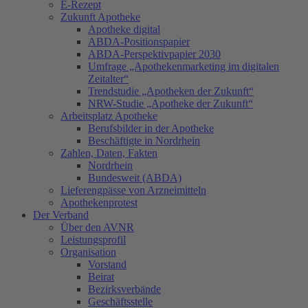
E-Rezept
Zukunft Apotheke
Apotheke digital
ABDA-Positionspapier
ABDA-Perspektivpapier 2030
Umfrage „Apothekenmarketing im digitalen
Zeitalter“
Trendstudie „Apotheken der Zukunft“
NRW-Studie „Apotheke der Zukunft“
Arbeitsplatz Apotheke
Berufsbilder in der Apotheke
Beschäftigte in Nordrhein
Zahlen, Daten, Fakten
Nordrhein
Bundesweit (ABDA)
Lieferengpässe von Arzneimitteln
Apothekenprotest
Der Verband
Über den AVNR
Leistungsprofil
Organisation
Vorstand
Beirat
Bezirksverbände
Geschäftsstelle