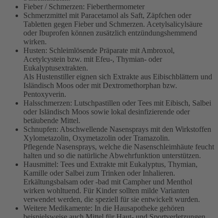
Fieber / Schmerzen: Fieberthermometer
Schmerzmittel mit Paracetamol als Saft, Zäpfchen oder
Tabletten gegen Fieber und Schmerzen. Acetylsalicylsäure
oder Ibuprofen können zusätzlich entzündungshemmend
wirken.
Husten: Schleimlösende Präparate mit Ambroxol,
Acetylcystein bzw. mit Efeu-, Thymian- oder
Eukalyptusextrakten.
Als Hustenstiller eignen sich Extrakte aus Eibischblättern und
Isländisch Moos oder mit Dextromethorphan bzw.
Pentoxyverin.
Halsschmerzen: Lutschpastillen oder Tees mit Eibisch, Salbei
oder Isländisch Moos sowie lokal desinfizierende oder
betäubende Mittel.
Schnupfen: Abschwellende Nasensprays mit den Wirkstoffen
Xylometazolin, Oxymetazolin oder Tramazolin.
Pflegende Nasensprays, welche die Nasenschleimhäute feucht
halten und so die natürliche Abwehrfunktion unterstützen.
Hausmittel: Tees und Extrakte mit Eukalyptus, Thymian,
Kamille oder Salbei zum Trinken oder Inhalieren.
Erkältungsbalsam oder -bad mit Campher und Menthol
wirken wohltuend. Für Kinder sollten milde Varianten
verwendet werden, die speziell für sie entwickelt wurden.
Weitere Medikamente: In die Hausapotheke gehören
beispielsweise auch Mittel für Haut- und Sportverletzungen,