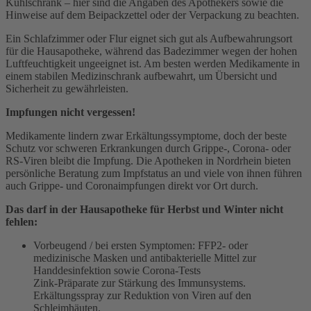
Kühlschrank – hier sind die Angaben des Apothekers sowie die
Hinweise auf dem Beipackzettel oder der Verpackung zu beachten.
Ein Schlafzimmer oder Flur eignet sich gut als Aufbewahrungsort
für die Hausapotheke, während das Badezimmer wegen der hohen
Luftfeuchtigkeit ungeeignet ist. Am besten werden Medikamente in
einem stabilen Medizinschrank aufbewahrt, um Übersicht und
Sicherheit zu gewährleisten.
Impfungen nicht vergessen!
Medikamente lindern zwar Erkältungssymptome, doch der beste
Schutz vor schweren Erkrankungen durch Grippe-, Corona- oder
RS-Viren bleibt die Impfung. Die Apotheken in Nordrhein bieten
persönliche Beratung zum Impfstatus an und viele von ihnen führen
auch Grippe- und Coronaimpfungen direkt vor Ort durch.
Das darf in der Hausapotheke für Herbst und Winter nicht
fehlen:
Vorbeugend / bei ersten Symptomen: FFP2- oder
medizinische Masken und antibakterielle Mittel zur
Handdesinfektion sowie Corona-Tests
Zink-Präparate zur Stärkung des Immunsystems.
Erkältungsspray zur Reduktion von Viren auf den
Schleimhäuten.