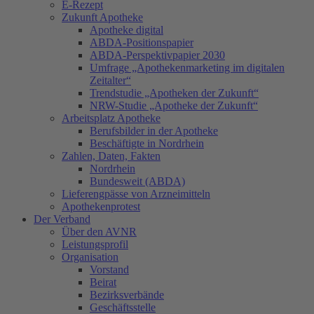
E-Rezept
Zukunft Apotheke
Apotheke digital
ABDA-Positionspapier
ABDA-Perspektivpapier 2030
Umfrage „Apothekenmarketing im digitalen
Zeitalter“
Trendstudie „Apotheken der Zukunft“
NRW-Studie „Apotheke der Zukunft“
Arbeitsplatz Apotheke
Berufsbilder in der Apotheke
Beschäftigte in Nordrhein
Zahlen, Daten, Fakten
Nordrhein
Bundesweit (ABDA)
Lieferengpässe von Arzneimitteln
Apothekenprotest
Der Verband
Über den AVNR
Leistungsprofil
Organisation
Vorstand
Beirat
Bezirksverbände
Geschäftsstelle