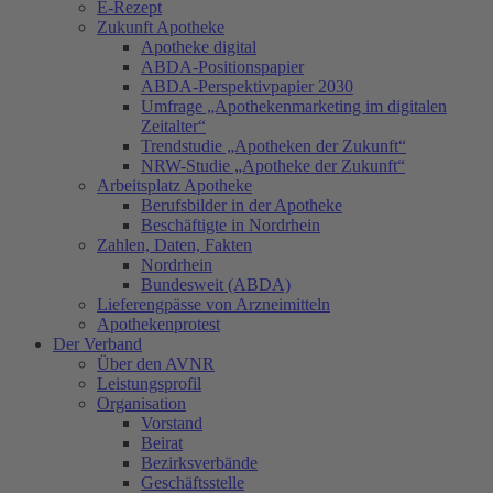
E-Rezept
Zukunft Apotheke
Apotheke digital
ABDA-Positionspapier
ABDA-Perspektivpapier 2030
Umfrage „Apothekenmarketing im digitalen
Zeitalter“
Trendstudie „Apotheken der Zukunft“
NRW-Studie „Apotheke der Zukunft“
Arbeitsplatz Apotheke
Berufsbilder in der Apotheke
Beschäftigte in Nordrhein
Zahlen, Daten, Fakten
Nordrhein
Bundesweit (ABDA)
Lieferengpässe von Arzneimitteln
Apothekenprotest
Der Verband
Über den AVNR
Leistungsprofil
Organisation
Vorstand
Beirat
Bezirksverbände
Geschäftsstelle