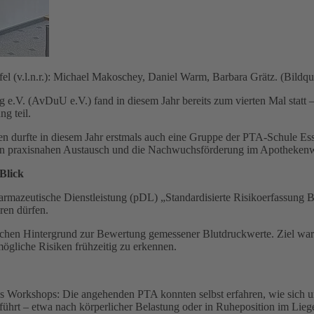
l (v.l.n.r.): Michael Makoschey, Daniel Warm, Barbara Grätz. (Bildq
.V. (AvDuU e.V.) fand in diesem Jahr bereits zum vierten Mal statt 
g teil.
n durfte in diesem Jahr erstmals auch eine Gruppe der PTA-Schule E
r den praxisnahen Austausch und die Nachwuchsförderung im Apotheken
Blick
armazeutische Dienstleistung (pDL) „Standardisierte Risikoerfassung 
ren dürfen.
lichen Hintergrund zur Bewertung gemessener Blutdruckwerte. Ziel wa
ögliche Risiken frühzeitig zu erkennen.
es Workshops: Die angehenden PTA konnten selbst erfahren, wie sich 
rt – etwa nach körperlicher Belastung oder in Ruheposition im Liege