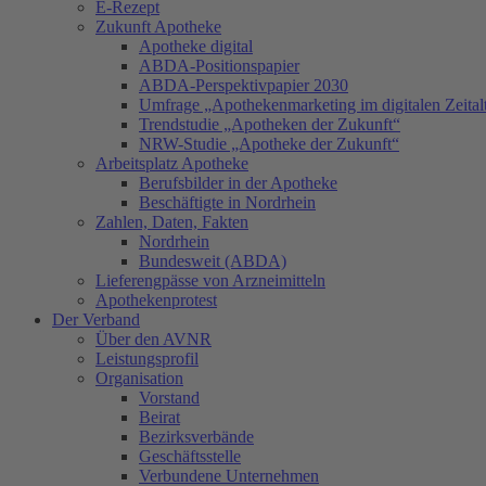
E-Rezept
Zukunft Apotheke
Apotheke digital
ABDA-Positionspapier
ABDA-Perspektivpapier 2030
Umfrage „Apothekenmarketing im digitalen Zeital
Trendstudie „Apotheken der Zukunft“
NRW-Studie „Apotheke der Zukunft“
Arbeitsplatz Apotheke
Berufsbilder in der Apotheke
Beschäftigte in Nordrhein
Zahlen, Daten, Fakten
Nordrhein
Bundesweit (ABDA)
Lieferengpässe von Arzneimitteln
Apothekenprotest
Der Verband
Über den AVNR
Leistungsprofil
Organisation
Vorstand
Beirat
Bezirksverbände
Geschäftsstelle
Verbundene Unternehmen