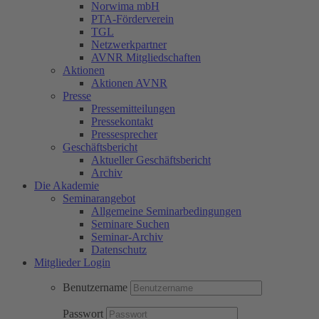
Norwima mbH
PTA-Förderverein
TGL
Netzwerkpartner
AVNR Mitgliedschaften
Aktionen
Aktionen AVNR
Presse
Pressemitteilungen
Pressekontakt
Pressesprecher
Geschäftsbericht
Aktueller Geschäftsbericht
Archiv
Die Akademie
Seminarangebot
Allgemeine Seminarbedingungen
Seminare Suchen
Seminar-Archiv
Datenschutz
Mitglieder Login
Benutzername
Passwort