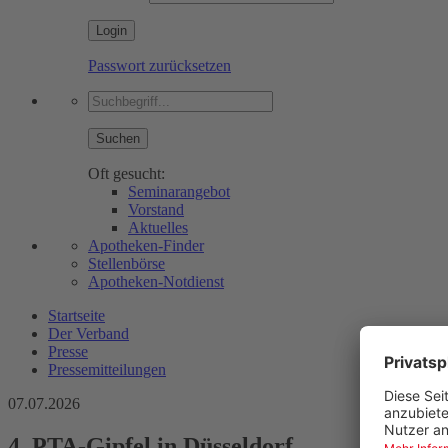
Passwort zurücksetzen
Suchen
Oft gesucht:
Seminarangebot
Vorstand
Aktuelles
Apotheken-Finder
Stellenbörse
Apotheken-Notdienst
Startseite
Der Verband
Presse
Pressemitteilungen
07.07.2026
4. PTA-Gipfel in Düsseldorf