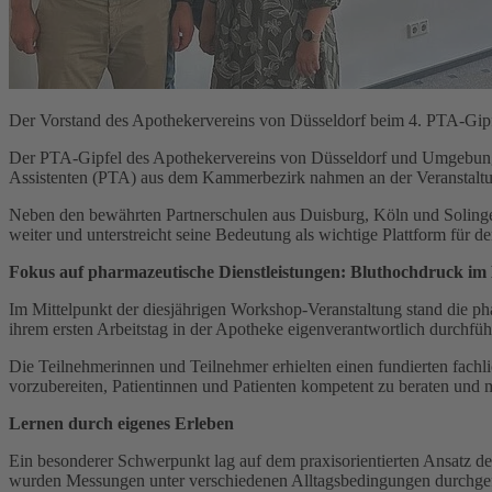
Der Vorstand des Apothekervereins von Düsseldorf beim 4. PTA-Gipfe
Der PTA-Gipfel des Apothekervereins von Düsseldorf und Umgebung e
Assistenten (PTA) aus dem Kammerbezirk nahmen an der Veranstaltun
Neben den bewährten Partnerschulen aus Duisburg, Köln und Solinge
weiter und unterstreicht seine Bedeutung als wichtige Plattform fü
Fokus auf pharmazeutische Dienstleistungen: Bluthochdruck im 
Im Mittelpunkt der diesjährigen Workshop-Veranstaltung stand die ph
ihrem ersten Arbeitstag in der Apotheke eigenverantwortlich durchfüh
Die Teilnehmerinnen und Teilnehmer erhielten einen fundierten fach
vorzubereiten, Patientinnen und Patienten kompetent zu beraten und m
Lernen durch eigenes Erleben
Ein besonderer Schwerpunkt lag auf dem praxisorientierten Ansatz d
wurden Messungen unter verschiedenen Alltagsbedingungen durchgefüh